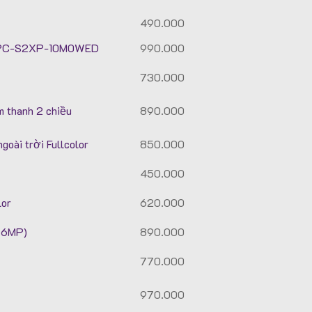
490.000
l IPC-S2XP-10M0WED
990.000
730.000
m thanh 2 chiều
890.000
oài trời Fullcolor
850.000
450.000
lor
620.000
 6MP)
890.000
770.000
970.000