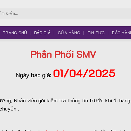
m
m:
TRANG CHỦ
BÁO GIÁ
CỬA HÀNG
TIN TỨC
BẢO HÀN
Phân Phối SMV
01/04/2025
Ngày báo giá:
ợng, Nhân viên gọi kiểm tra thông tin trước khi đi hàn
 chuyển .