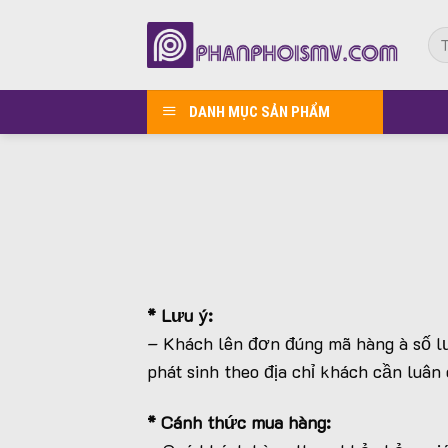
Bỏ
Tì
qua
kiế
nội
dung
DANH MỤC SẢN PHẨM
* Lưu ý:
– Khách lên đơn đúng mã hàng à số lư
phát sinh theo địa chỉ khách cần luân
* Cánh thức mua hàng: