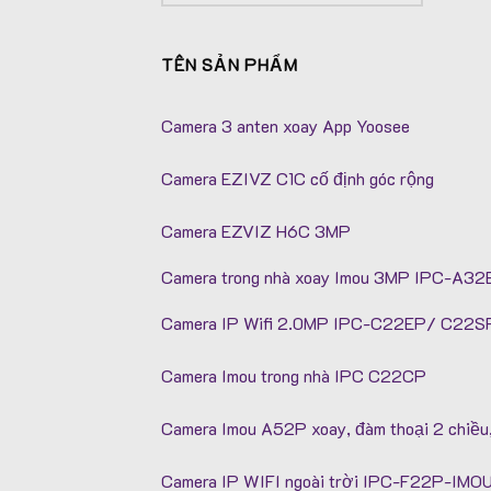
TÊN SẢN PHẨM
Camera 3 anten xoay App Yoosee
Camera EZIVZ C1C cố định góc rộng
Camera EZVIZ H6C 3MP
Camera trong nhà xoay Imou 3MP IPC-A32
Camera IP Wifi 2.0MP IPC-C22EP/ C22SP
Camera Imou trong nhà IPC C22CP
Camera Imou A52P xoay, đàm thoại 2 chiề
Camera IP WIFI ngoài trời IPC-F22P-IMO