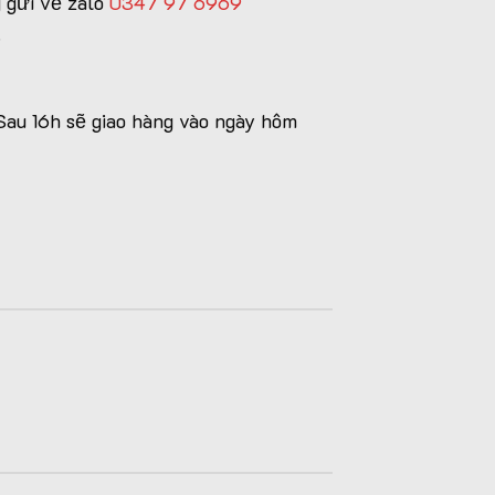
 gửi về zalo
0347 97 6969
.
Sau 16h sẽ giao hàng vào ngày hôm