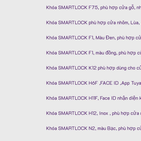
Khóa SMARTLOCK F75, phù hợp cửa gỗ, n
Khóa SMARTLOCK phù hợp cửa nhôm, Lùa, 
Khóa SMARTLOCK F1, Màu Đen, phù hợp cử
Khóa SMARTLOCK F1, màu đồng, phù hợp cử
Khóa SMARTLOCK K12 phù hợp dùng cho cử
Khóa SMARTLOCK H6F ,FACE ID ,App Tuya, 
Khóa SMARTLOCK H11F, Face ID nhận diện 
Khóa SMARTLOCK H12, Inox , phù hợp cửa
Khóa SMARTLOCK N2, màu Bạc, phù hợp c