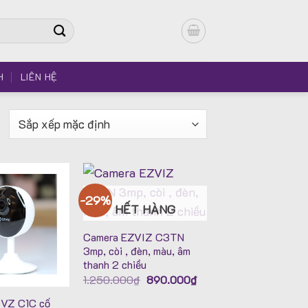
H
LIÊN HỆ
-29%
HẾT HÀNG
Camera EZVIZ C3TN
3mp, còi , đèn, màu, âm
thanh 2 chiều
Giá
Giá
1.250.000
₫
890.000
₫
gốc
hiện
là:
tại
IVZ C1C cố