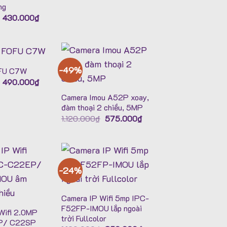
1.250.000₫.
là:
ng
890.000₫.
Giá
Giá
430.000
₫
gốc
hiện
là:
tại
550.000₫.
là:
430.000₫.
-49%
OFU C7W
Giá
Giá
490.000
₫
gốc
hiện
là:
tại
Camera Imou A52P xoay,
830.000₫.
là:
đàm thoại 2 chiều, 5MP
490.000₫.
Giá
Giá
1.120.000
₫
575.000
₫
gốc
hiện
là:
tại
1.120.000₫.
là:
575.000₫.
-24%
Camera IP Wifi 5mp IPC-
F52FP-IMOU lắp ngoài
Wifi 2.0MP
trời Fullcolor
P/ C22SP