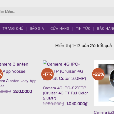
m
m:
TRANG CHỦ
BÁO GIÁ
CỬA HÀNG
TIN TỨC
BẢO HÀN
Hiển thị 1–12 của 26 kết quả
%
-17%
-22%
ra 3 anten xoay App
see
Camera 4G IPC-S21FTP
Giá
Giá
.000
₫
260.000
₫
(Cruiser 4G PT Full Color
gốc
hiện
2.0MP)
là:
tại
420.000₫.
là:
Giá
Giá
1.250.000
₫
1.040.000
₫
260.000₫.
gốc
hiện
là:
tại
Camera EZ