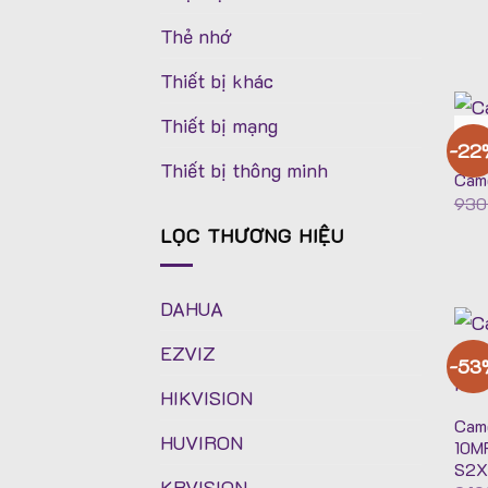
Thẻ nhớ
Thiết bị khác
Thiết bị mạng
-22
Thiết bị thông minh
Cam
930
LỌC THƯƠNG HIỆU
DAHUA
EZVIZ
-53
HIKVISION
Came
HUVIRON
10M
S2X
KBVISION