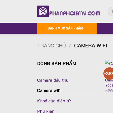
Bỏ
Tì
qua
kiế
nội
dung
DANH MỤC SẢN PHẨM
TRANG CHỦ
/
CAMERA WIFI
DÒNG SẢN PHẨM
-38
Camera đầu thu
Came
Yoo
Camera wifi
420
Khoá cửa điện tử
Phụ kiện