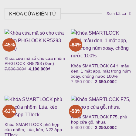
KHÓA CỬA ĐIỆN TỬ
Xem tất cả
-45%
-64%
Khóa cửa mã số cho cửa nhôm
PHGLOCK KR5293 (Đen)
Khóa SMARTLOCK C4H, màu
Giá
Giá
7.500.000
₫
4.100.000
₫
đen, 1 mặt app, mặt trong núm
gốc
hiện
xoay, chống nước 100%
là:
tại
7.500.000₫.
là:
Giá
Giá
7.350.000
₫
2.650.000
₫
4.100.000₫.
gốc
hiện
là:
tại
7.350.000₫.
là:
2.650.000
-63%
-58%
Khóa SMARTLOCK F75, phù
hợp cửa gỗ, nhựa
Khóa SMARTLOCK phù hợp
Giá
Giá
5.400.000
₫
2.250.000
₫
cửa nhôm, Lùa, kéo, N22 App
gốc
hiện
TTlock
là:
tại