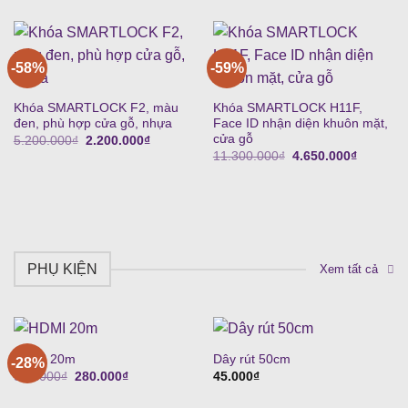
là:
tại
7.500.000₫.
là:
4.500.000
-58%
-59%
Khóa SMARTLOCK F2, màu
Khóa SMARTLOCK H11F,
đen, phù hợp cửa gỗ, nhựa
Face ID nhận diện khuôn mặt,
cửa gỗ
Giá
Giá
5.200.000
₫
2.200.000
₫
gốc
hiện
Giá
Giá
11.300.000
₫
4.650.000
₫
là:
tại
gốc
hiện
5.200.000₫.
là:
là:
tại
2.200.000₫.
11.300.000₫.
là:
4.650.00
PHỤ KIỆN
Xem tất cả
HDMI 20m
Dây rút 50cm
-28%
Giá
Giá
390.000
₫
280.000
₫
45.000
₫
gốc
hiện
là:
tại