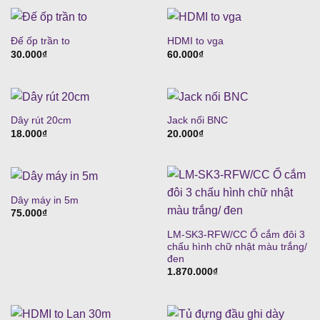
390.000₫.
là:
280.000₫.
Đế ốp trần to
HDMI to vga
30.000
₫
60.000
₫
Dây rút 20cm
Jack nối BNC
18.000
₫
20.000
₫
Dây máy in 5m
75.000
₫
LM-SK3-RFW/CC Ổ cắm đôi 3
chấu hình chữ nhật màu trắng/
đen
1.870.000
₫