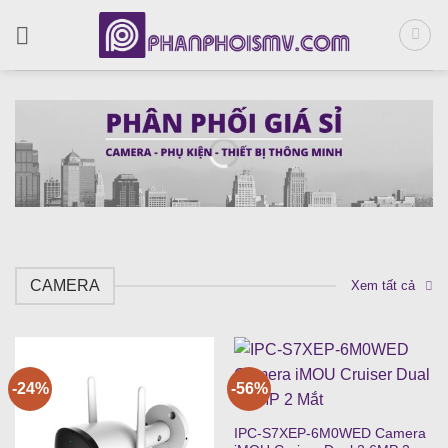
Bỏ
qua
nội
dung
CAMERA
Xem tất cả
-24%
-56%
IPC-S7XEP-6M0WED Camera