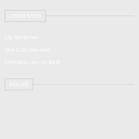
CHÍNH SÁCH
Lắp đặt tận nơi
Ship COD toàn quốc
Chiết khấu cao cho đại lý
BẢN ĐỒ