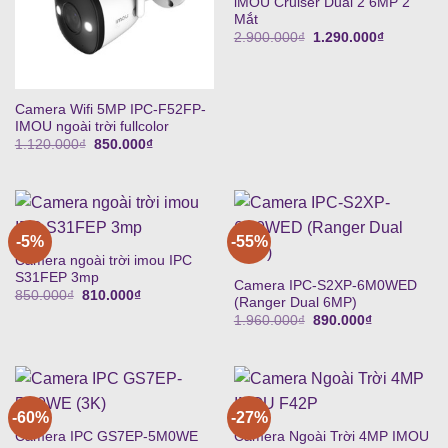
iMOU Cruiser Dual 2 6MP 2
Mắt
Giá
Giá
2.900.000
₫
1.290.000
₫
gốc
hiện
là:
tại
2.900.000₫.
là:
1.290.000
Camera Wifi 5MP IPC-F52FP-
IMOU ngoài trời fullcolor
Giá
Giá
1.120.000
₫
850.000
₫
gốc
hiện
là:
tại
1.120.000₫.
là:
850.000₫.
-5%
-55%
Camera ngoài trời imou IPC
S31FEP 3mp
Camera IPC-S2XP-6M0WED
Giá
Giá
850.000
₫
810.000
₫
(Ranger Dual 6MP)
gốc
hiện
Giá
Giá
là:
tại
1.960.000
₫
890.000
₫
gốc
hiện
850.000₫.
là:
là:
tại
810.000₫.
1.960.000₫.
là:
890.000₫.
-60%
-27%
Camera IPC GS7EP-5M0WE
Camera Ngoài Trời 4MP IMOU