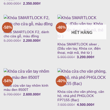
5.400.000₫.
là:
Giá
Giá
6.300.000
₫
2.350.000
₫
2.250.000
gốc
hiện
là:
tại
6.300.000₫.
là:
2.350.000₫.
-58%
-46%
Khóa SMARTLOCK F2, dành
HẾT HÀNG
cho cửa gỗ, màu đồng
Giá
Giá
5.200.000
₫
2.200.000
₫
gốc
hiện
Khóa SMARTLOCK silver ,
là:
tại
(Dấu vân tay, Khóa cơ, điện
5.200.000₫.
là:
thoại, mật mã, thẻ từ )
2.200.000₫.
Giá
Giá
5.900.000
₫
3.200.000
₫
gốc
hiện
là:
tại
5.900.000₫.
là:
3.200.000
-54%
-40%
Khóa cửa vân tay nhôm kính
màu đen 8500T
Khóa cửa cho văn phòng, căn
Giá
Giá
5.700.000
₫
2.600.000
₫
hộ, nhà phố PHGLOCK
gốc
hiện
FP7155 (Bạc)
là:
tại
5.700.000₫.
là:
Giá
Giá
7.500.000
₫
4.500.000
₫
2.600.000₫.
gốc
hiện