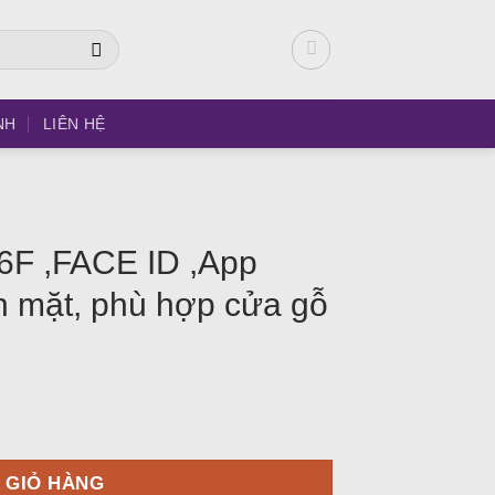
NH
LIÊN HỆ
F ,FACE ID ,App
n mặt, phù hợp cửa gỗ
n
ya, nhận diện khuôn mặt, phù hợp cửa gỗ số lượng
 GIỎ HÀNG