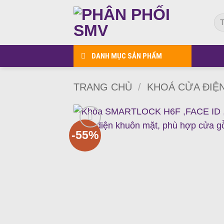
Bỏ
Tì
qua
kiế
nội
dung
DANH MỤC SẢN PHẨM
TRANG CHỦ
/
KHOÁ CỬA ĐIỆ
-55%