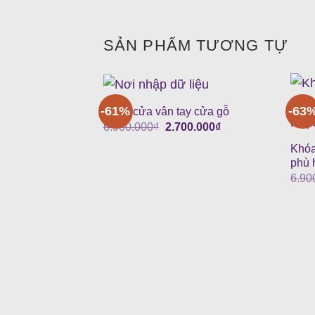
SẢN PHẨM TƯƠNG TỰ
-61%
-63
Khóa cửa vân tay cửa gỗ
Giá
Giá
6.900.000
₫
2.700.000
₫
gốc
hiện
là:
tại
Khó
6.900.000₫.
là:
phù 
2.700.000₫.
6.90