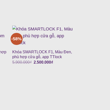
-58%
-58%
hợp
Khóa SMARTLOCK F1, Màu Đen,
phù hợp cửa gỗ, app TTlock
Giá
Giá
5.900.000
₫
2.500.000
₫
gốc
hiện
là:
tại
5.900.000₫.
là:
000₫.
2.500.000₫.
Khóa SMARTLOCK
phù hợp cửa gỗ, 
Giá
5.200.000
₫
2.200
gốc
là: