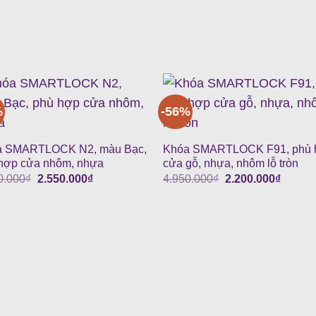
%
-56%
a SMARTLOCK N2, màu Bạc,
Khóa SMARTLOCK F91, phù 
hợp cửa nhôm, nhựa
cửa gỗ, nhựa, nhôm lỗ tròn
Giá
Giá
Giá
Giá
0.000
₫
2.550.000
₫
4.950.000
₫
2.200.000
₫
gốc
hiện
gốc
hiện
là:
tại
là:
tại
6.900.000₫.
là:
4.950.000₫.
là:
2.550.000₫.
2.200.