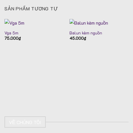
SẢN PHẨM TƯƠNG TỰ
Vga 5m
Balun kèm nguồn
75.000
₫
45.000
₫
VỀ CHÚNG TÔI