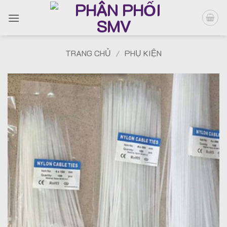
Bỏ
qua
nội
dung
TRANG CHỦ
/
PHỤ KIỆN