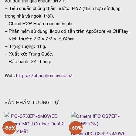
với đầu thu qua chuẩn ONVIF.
– Tiêu chuẩn chống thấm nước: IP67 (thích hợp sử dụng
trong nhà và ngoài trời).
– Cloud P2P Hoàn toàn miễn phí.
– Phần mềm sử dụng: iMou có sẵn trên AppStore và CHPlay.
– Kích thước: 7.9 × 7.9 × 16.62mm.
– Trọng lượng: 411g.
– Xuất xứ: Trung Quốc.
– Bảo hành: 24 tháng.
Web:
https://phanphoismv.com/
SẢN PHẨM TƯƠNG TỰ
-56%
-60%
Camera IPC GS7EP-5M0WE