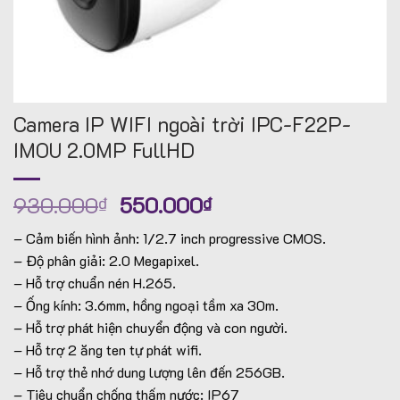
Camera IP WIFI ngoài trời IPC-F22P-
IMOU 2.0MP FullHD
Giá
Giá
930.000
550.000
₫
₫
gốc
hiện
– Cảm biến hình ảnh: 1/2.7 inch progressive CMOS.
là:
tại
– Độ phân giải: 2.0 Megapixel.
930.000₫.
là:
– Hỗ trợ chuẩn nén H.265.
550.000₫.
– Ống kính: 3.6mm, hồng ngoại tầm xa 30m.
– Hỗ trợ phát hiện chuyển động và con người.
– Hỗ trợ 2 ăng ten tự phát wifi.
– Hỗ trợ thẻ nhớ dung lượng lên đến 256GB.
– Tiêu chuẩn chống thấm nước: IP67