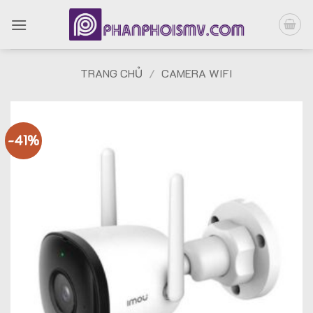
Bỏ
qua
nội
dung
TRANG CHỦ
/
CAMERA WIFI
-41%