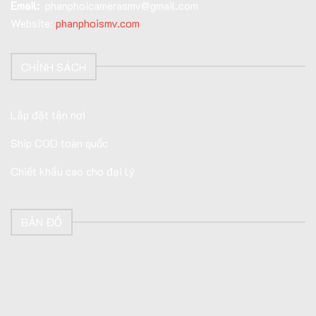
Email:
phanphoicamerasmv@gmail.com
Website:
phanphoismv.com
CHÍNH SÁCH
Lắp đặt tận nơi
Ship COD toàn quốc
Chiết khấu cao cho đại lý
BẢN ĐỒ